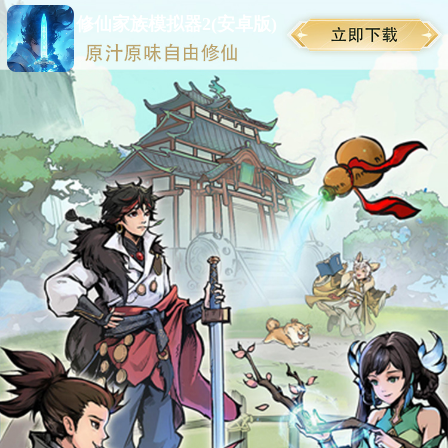
修仙家族模拟器2(安卓版)